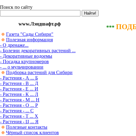
Поиск по сайту
www.Лэндшафт.рф
ПОДБ
***
Газета "Сады Сибири"
Полезная информация
- О дренаже...
- Болезни декоративных растений ...
- Декоративные водоемы
- Посадка крупномеров
- ... о мульчировании
Подборка растений для Сибири
- Растения - А ... Б
- Растения - В ... Д
- Растения - Е ... И
- Растения - К ... Л
- Растения - М ... Н
- Растения - О ... Р
- Растения - ... С
- Растения - Т ... Х
- Растения - Ц ... Я
Полезные контакты
Чёрный список клиентов