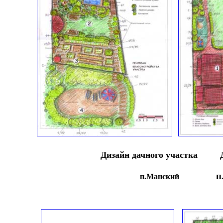
Дизайн дачного участка
п.
п.Манский