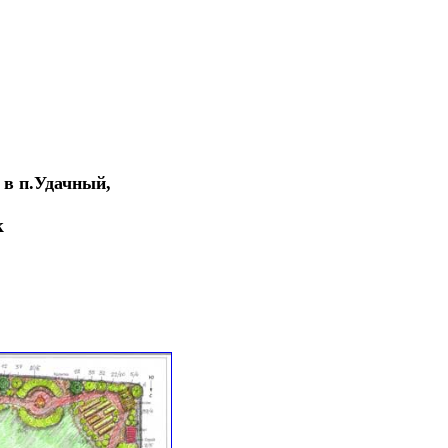
 в п.Удачный,
к