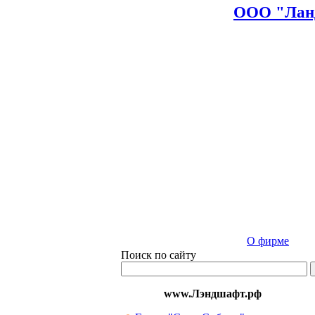
ООО "Ланд
О фирме
Поиск по сайту
www.Лэндшафт.рф