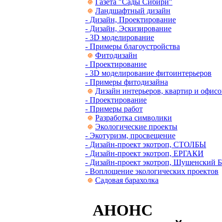
Газета "Сады Сибири"
Ландшафтный дизайн
- Дизайн, Проектирование
- Дизайн, Эскизирование
- 3D моделирование
- Примеры благоустройства
Фитодизайн
- Проектирование
- 3D моделирование фитоинтерьеров
- Примеры фитодизайна
Дизайн интерьеров, квартир и офисо
- Проектирование
- Примеры работ
Разработка символики
Экологические проекты
- Экотуризм, просвещение
- Дизайн-проект экотроп, СТОЛБЫ
- Дизайн-проект экотроп, ЕРГАКИ
- Дизайн-проект экотроп, Шушенский 
- Воплощение экологических проектов
Садовая барахолка
АНОНС