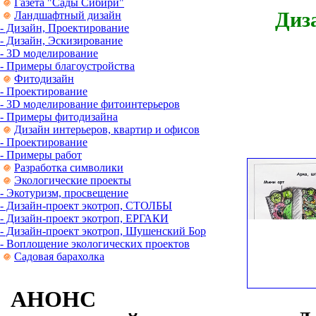
Газета "Сады Сибири"
Дизай
Ландшафтный дизайн
- Дизайн, Проектирование
- Дизайн, Эскизирование
- 3D моделирование
- Примеры благоустройства
Фитодизайн
- Проектирование
- 3D моделирование фитоинтерьеров
- Примеры фитодизайна
Дизайн интерьеров, квартир и офисов
- Проектирование
- Примеры работ
Разработка символики
Экологические проекты
- Экотуризм, просвещение
- Дизайн-проект экотроп, СТОЛБЫ
- Дизайн-проект экотроп, ЕРГАКИ
- Дизайн-проект экотроп, Шушенский Бор
- Воплощение экологических проектов
Садовая барахолка
АНОНС