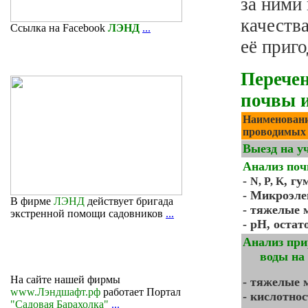
за ними
качеств
Ссылка на Facebook
ЛЭНД
...
её приг
Перече
почвы 
Наименован
проводимых 
Выезд на у
Анализ поч
-
, гу
N, P, K
- Микроэл
В фирме
ЛЭНД
действует бригада
- тяжелые 
экстренной помощи садовников
...
- pH, остат
Анализ пр
воды 
На сайте нашей фирмы
- тяжелые
www.Лэндшафт.рф
работает Портал
- кислотнос
"Садовая Барахолка"
...