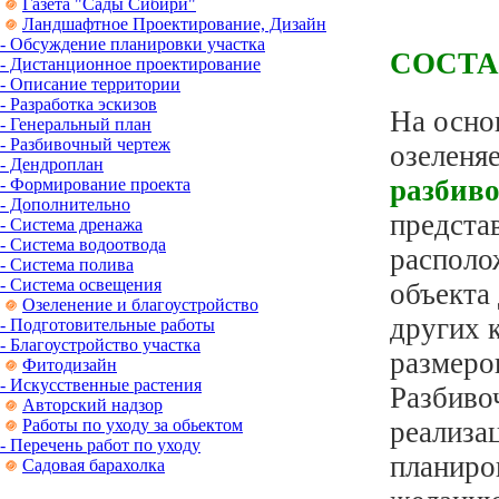
Газета "Сады Сибири"
Ландшафтное Проектирование, Дизайн
- Обсуждение планировки участка
СОСТА
- Дистанционное проектирование
- Описание территории
- Разработка эскизов
На осно
- Генеральный план
- Разбивочный чертеж
озеленя
- Дендроплан
разбив
- Формирование проекта
- Дополнительно
представ
- Система дренажа
- Система водоотвода
располо
- Система полива
- Система освещения
объекта
Озеленение и благоустройство
других 
- Подготовительные работы
- Благоустройство участка
размеров
Фитодизайн
- Искусственные растения
Разбиво
Авторский надзор
Работы по уходу за обьектом
реализа
- Перечень работ по уходу
планиро
Садовая барахолка