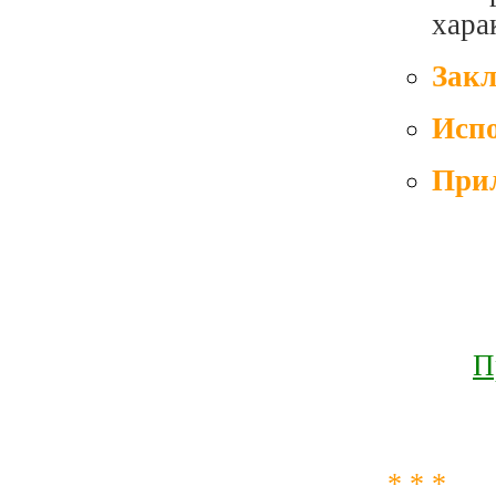
хара
Зак
Испо
При
П
* * *