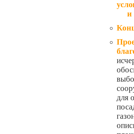
усло
и и
Конц
Прое
благ
исче
обос
выбо
соор
для 
поса
газо
опис