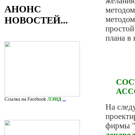
желанию
АНОНС
методом
НОВОСТЕЙ...
методом
простой
плана в 
СОСТ
АССО
Ссылка на Facebook
ЛЭНД
...
На след
проекти
фирмы 
дендрол