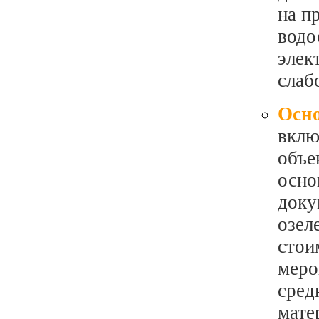
на п
водо
элек
слаб
Осно
вклю
объе
осно
доку
озел
стои
меро
сред
мате