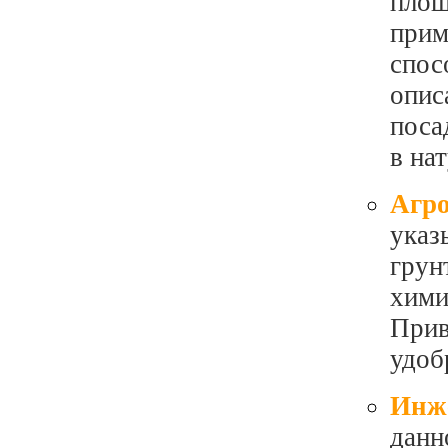
площ
прим
спос
опис
поса
в на
Агро
указ
грун
хими
Прив
удоб
Инже
данн