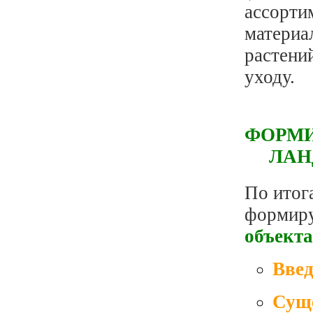
ассорти
материа
растений
уходу.
ФОРМИ
ЛАНД
По итог
формиру
объекта
Введ
Сущ