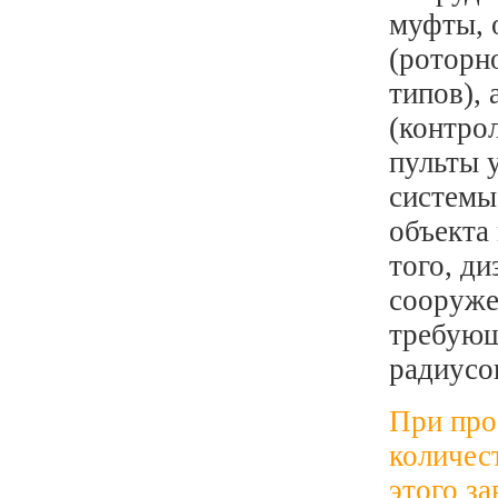
муфты, о
(роторно
типов),
(контро
пульты у
системы
объекта
того, д
сооруже
требующ
радиусо
При про
количес
этого з