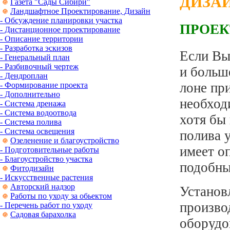
ДИЗА
Газета "Сады Сибири"
Ландшафтное Проектирование, Дизайн
- Обсуждение планировки участка
ПРОЕК
- Дистанционное проектирование
- Описание территории
- Разработка эскизов
Если Вы
- Генеральный план
- Разбивочный чертеж
и больш
- Дендроплан
лоне пр
- Формирование проекта
- Дополнительно
необход
- Система дренажа
- Система водоотвода
хотя бы
- Система полива
- Система освещения
полива 
Озеленение и благоустройство
имеет о
- Подготовительные работы
- Благоустройство участка
подобны
Фитодизайн
- Искусственные растения
Авторский надзор
Установ
Работы по уходу за обьектом
произво
- Перечень работ по уходу
Садовая барахолка
оборудо