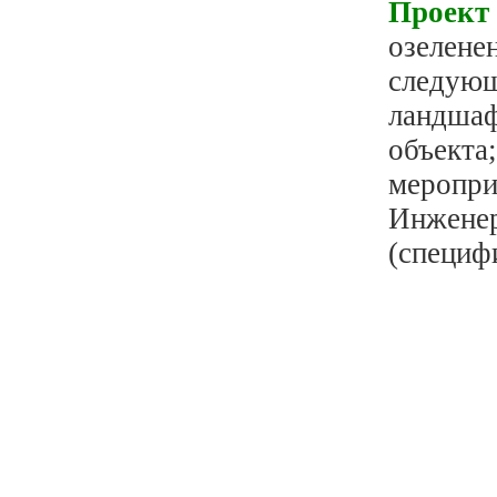
Проект
озеленен
следующ
ландшаф
объекта
меропри
Инженер
(специф