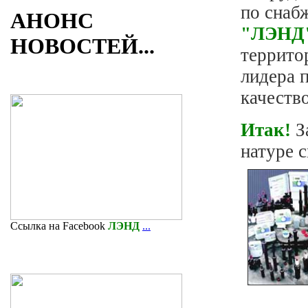
по снаб
АНОНС
"ЛЭНД
НОВОСТЕЙ...
террито
лидера 
качеств
Итак!
З
натуре 
Ссылка на Facebook
ЛЭНД
...