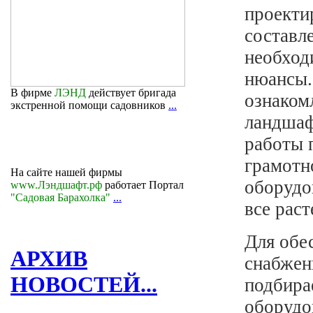
проекти
составл
необход
нюансы. 
В фирме
ЛЭНД
действует бригада
ознаком
экстренной помощи садовников
...
ландшаф
работы 
грамотн
На сайте нашей фирмы
оборудо
www.Лэндшафт.рф
работает Портал
"Садовая Барахолка"
...
все раст
Для обе
АРХИВ
снабжен
НОВОСТЕЙ...
подбира
оборудо